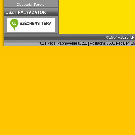
Discussion Papers
ÚSZT PÁLYÁZATOK
©1984 – 2026 KRT
7621 Pécs, Papnövelde u. 22. | Postacím: 7601 Pécs, Pf. 199.