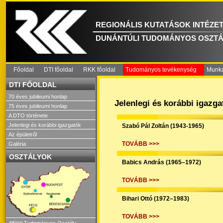
REGIONÁLIS KUTATÁSOK INTÉZE
DUNÁNTÚLI TUDOMÁNYOS OSZTÁ
Főoldal
DTI főoldal
RKK főoldal
Tudományos tevékenység
Munka
DTI FŐOLDAL
70 éves jubileumi honlap
Jelenlegi és korábbi igazga
75 éves jubileumi honlap
A DTO története
Jelenlegi és korábbi igazgatók
Szabó Pál Zoltán (1943-1965)
Az épületről
TOVÁBB >>>
Galéria
OSZTÁLYOK
Babics András (1965–1972)
TOVÁBB >>>
Bihari Ottó (1972–1983)
TOVÁBB >>>
Alföldi Tudományos Osztály