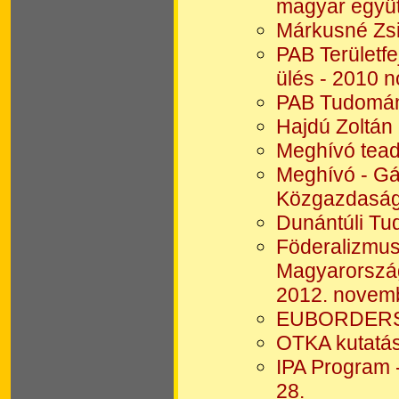
magyar együt
Márkusné Zsi
PAB Területfe
ülés - 2010 
PAB Tudomán
Hajdú Zoltán 
Meghívó tead
Meghívó - Gá
Közgazdaságt
Dunántúli Tu
Föderalizmus 
Magyarország
2012. novemb
EUBORDERSC
OTKA kutatá
IPA Program -
28.