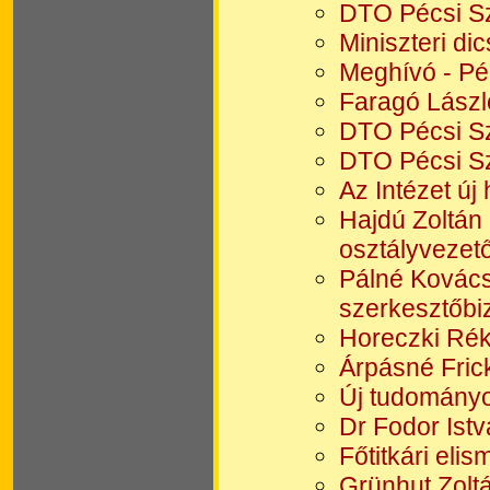
DTO Pécsi S
Miniszteri di
Meghívó - Pé
Faragó Lászl
DTO Pécsi Sz
DTO Pécsi S
Az Intézet új
Hajdú Zoltán
osztályvezet
Pálné Kovács
szerkesztőbiz
Horeczki Rék
Árpásné Fric
Új tudományo
Dr Fodor Ist
Főtitkári eli
Grünhut Zolt