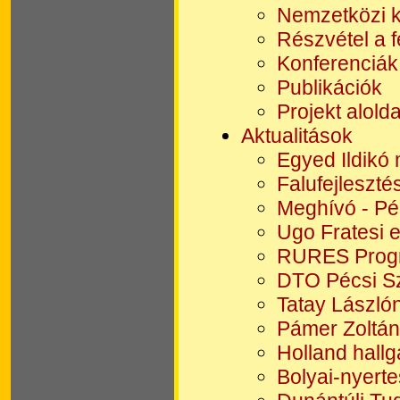
Nemzetközi k
Részvétel a 
Konferenciák
Publikációk
Projekt alold
Aktualitások
Egyed Ildikó
Falufejlesztés
Meghívó - Pé
Ugo Fratesi 
RURES Progr
DTO Pécsi Sz
Tatay Lászlón
Pámer Zoltán 
Holland hallg
Bolyai-nyert