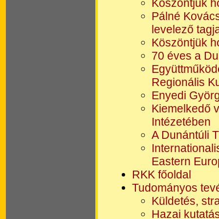
Köszöntjük h
Pálné Kovác
levelező tagj
Köszöntjük h
70 éves a Du
Együttműködé
Regionális Ku
Enyedi Györ
Kiemelkedő v
Intézetében
A Dunántúli 
International
Eastern Euro
RKK főoldal
Tudományos tev
Küldetés, str
Hazai kutatá