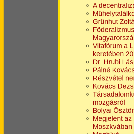
A decentraliz
Műhelytalálko
Grünhut Zolt
Föderalizmus 
Magyarország
Vitafórum a 
keretében 20
Dr. Hrubi Lá
Pálné Kovács 
Részvétel ne
Kovács Dezső
Társadalomkut
mozgásról
Bolyai Ösztön
Megjelent az
Moszkvában