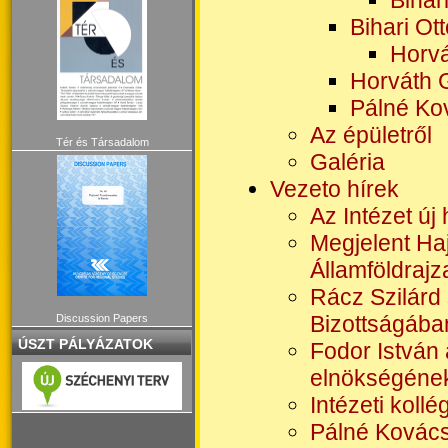
Bihar
Bihari Ot
Horvá
Horváth 
Pálné Kov
Az épületről
Tér és Társadalom
Galéria
Vezeto hírek
Az Intézet új
Megjelent Ha
Államföldrajz
Rácz Szilárd
Bizottságába
Discussion Papers
ÚSZT PÁLYÁZATOK
Fodor István
elnökségének 
Intézeti koll
Pálné Kovács