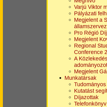
Meghívó
Varjú Viktor 
Pályázati fel
Megjelent a S
államszerveze
Pro Régió Dí
Megjelent Ko
Regional Stud
Conference 
A Közlekedés
adományozot
Megjelent Gá
Munkatársak
Tudományos 
Kutatást seg
Díjazottak
Telefonkönyv