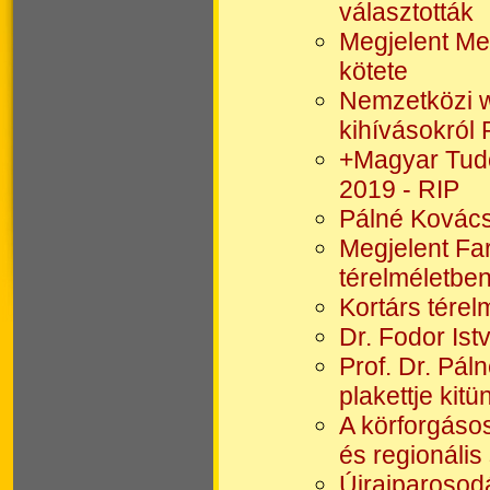
választották
Megjelent Mez
kötete
Nemzetközi w
kihívásokról
+Magyar Tud
2019 - RIP
Pálné Kovács
Megjelent Far
térelméletben
Kortárs tére
Dr. Fodor Is
Prof. Dr. Pá
plakettje kit
A körforgáso
és regionális
Újraiparoso