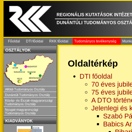
REGIONÁLIS KUTATÁSOK INTÉZE
DUNÁNTÚLI TUDOMÁNYOS OSZTÁ
Főoldal
DTI főoldal
RKK főoldal
Tudományos tevékenység
Munka
OSZTÁLYOK
Oldaltérkép
DTI főoldal
70 éves jubi
Alföldi Tudományos Osztály
75 éves jubi
Dunántúli Tudományos Osztály
A DTO történ
Közép- és Észak-magyarországi
Tudományos Osztály
Jelenlegi és 
Nyugat-magyarországi
Tudományos Osztály
Szabó Pá
KIADVÁNYOK
Babics A