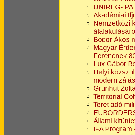
UNIREG-IPA P
Akadémiai Ifj
Nemzetközi k
átalakulásáró
Bodor Ákos m
Magyar Érdemr
Ferencnek 80
Lux Gábor Bo
Helyi közszo
modernizálása
Grünhut Zoltá
Territorial C
Teret adó mil
EUBORDERSC
Állami kitünt
IPA Program 