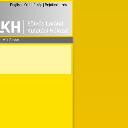
English
|
Oldaltérkép
|
Bejelentkezés
ATI főoldal