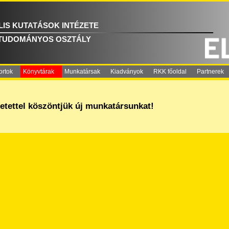
IS KUTATÁSOK INTÉZETE
 TUDOMÁNYOS OSZTÁLY
ortok
Könyvtárak
Munkatársak
Kiadványok
RKK főoldal
Partnerek
etettel köszöntjük új munkatársunkat!