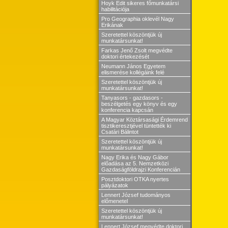
Hoyk Edit sikeres főmunkatársi
habilitációja
Pro Geographia oklevél Nagy
Erikának
Szeretettel köszöntjük új
munkatársunkat!
Farkas Jenő Zsolt megvédte
doktori értekezését
Neumann János Egyetem
elismerése kollégáink felé
Szeretettel köszöntjük új
munkatársunkat!
Tanyasors - gazdasors -
beszélgetés egy könyv és egy
konferencia kapcsán
A Magyar Köztársasági Érdemrend
tisztikeresztjével tüntették ki
Csatári Bálintot
Szeretettel köszöntjük új
munkatársunkat!
Nagy Erika és Nagy Gábor
előadása az 5. Nemzetközi
Gazdaságföldrajzi Konferencián
Posztdoktori OTKA nyertes
pályázatok
Lennert József tudományos
előmenetel
Szeretettel köszöntjük új
munkatársunkat!
Lennert József megvédte doktori