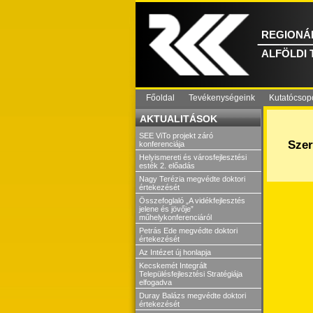
REGIONÁL
ALFÖLDI
Főoldal
Tevékenységeink
Kutatócsop
AKTUALITÁSOK
SEE ViTo projekt záró
Szer
konferenciája
Helyismereti és városfejlesztési
esték 2. előadás
Nagy Terézia megvédte doktori
értekezését
Összefoglaló „A vidékfejlesztés
jelene és jövője”
műhelykonferenciáról
Petrás Ede megvédte doktori
értekezését
Az Intézet új honlapja
Kecskemét Integrált
Településfejlesztési Stratégiája
elfogadva
Duray Balázs megvédte doktori
értekezését