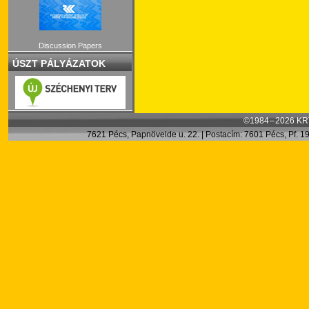
Discussion Papers
ÚSZT PÁLYÁZATOK
©1984 – 2026 KRT
7621 Pécs, Papnövelde u. 22. | Postacím: 7601 Pécs, Pf. 199.