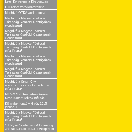
Leier Konferencia Központban
E-ruralnet záró konferencia
Meghívó OTKA workshopra!
Meghívó a Magyar Földrajzi
Társaság Kisalföldi Osztályának
előadására!
Meghívó a Magyar Földrajzi
Társaság Kisalföldi Osztályának
előadására!
Meghívó a Magyar Földrajzi
Társaság Kisalföldi Osztályának
előadására!
Meghívó a Magyar Földrajzi
Társaság Kisalföldi Osztályának
előadására!
Meghívó a Magyar Földrajzi
Társaság Kisalföldi Osztályának
előadására!
Meghívó a Smart City
rendezvénysorozat következő
előadására!
MTA-MADI Geometria Galéria
Svéd Konstruktívok kiállítás!
Könyvbemutató – Győr, 2015.
január 30.
Meghívó a Magyar Földrajzi
Társaság Kisalföldi Osztályának
előadására!
13. Nyári Akadémia - Volunteering
and sustainable rural development