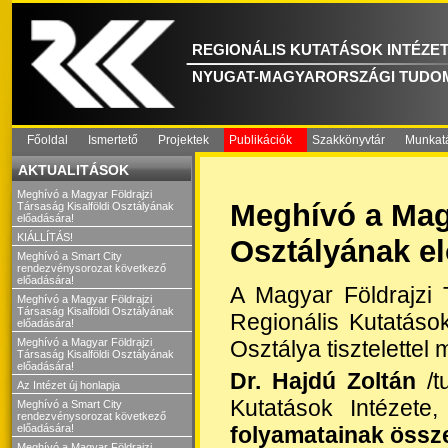
REGIONÁLIS KUTATÁSOK INTÉZE
NYUGAT-MAGYARORSZÁGI TUDO
Főoldal
Ismertető
Projektek
Publikációk
Szakkönyvtár
Munkat
AKTUALITÁSOK
Meghívó a Magyar Földrajzi
Meghívó a Magy
Társaság Kisalföldi Osztályának
előadására!
KIÁLLÍTÁS!
Osztályának e
Meghívó a Smart City
rendezvénysorozat következő
előadására!
A Magyar Földrajzi
Meghívó a Magyar Földrajzi
Társaság Kisalföldi Osztályának
Regionális Kutatás
előadására!
Osztálya tisztelette
Meghívó a Magyar Földrajzi
Társaság Kisalföldi Osztályának
előadására!
Dr. Hajdú Zoltán
/t
Az Intézet új honlapja
Kutatások Intézete
Meghívó a Smart City
rendezvénysorozat következő
folyamatainak össz
előadására!
Meghívó a Magyar Földrajzi