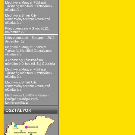
Meghívó a Magyar Földrajzi
Társaság Kisalföldi Osztályának
előadására!
Meghívó a Smart City
rendezvénysorozat következő
előadására!
Könyvbemutató – Győr, 2012.
november 22.
Könyvbemutató – Budapest, 2012.
december 12.
Meghívó a Magyar Földrajzi
Társaság Kisalföldi Osztályának
előadására!
A közösségi vállalkozások
működéséről beszélt Baj Gabriella
Meghívó a Magyar Földrajzi
Társaság Kisalföldi Osztályának
előadására!
Meghívó a Smart City
rendezvénysorozat következő
előadására!
Meghívó az ESPAN – Pannon
Energia Stratégia záró-
konferenciájára!
OSZTÁLYOK