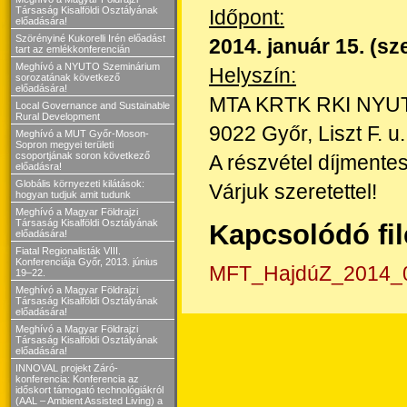
Társaság Kisalföldi Osztályának
Időpont:
előadására!
Szörényiné Kukorelli Irén előadást
2014. január 15. (sz
tart az emlékkonferencián
Meghívó a NYUTO Szeminárium
Helyszín:
sorozatának következő
előadására!
MTA KRTK RKI NYU
Local Governance and Sustainable
Rural Development
9022 Győr, Liszt F. u
Meghívó a MUT Győr-Moson-
Sopron megyei területi
csoportjának soron következő
A részvétel díjmentes
előadásra!
Globális környezeti kilátások:
Várjuk szeretettel!
hogyan tudjuk amit tudunk
Meghívó a Magyar Földrajzi
Társaság Kisalföldi Osztályának
Kapcsolódó fi
előadására!
Fiatal Regionalisták VIII.
Konferenciája Győr, 2013. június
MFT_HajdúZ_2014_0
19–22.
Meghívó a Magyar Földrajzi
Társaság Kisalföldi Osztályának
előadására!
Meghívó a Magyar Földrajzi
Társaság Kisalföldi Osztályának
előadására!
INNOVAL projekt Záró-
konferencia: Konferencia az
időskort támogató technológiákról
(AAL – Ambient Assisted Living) a