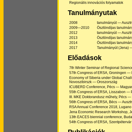
Regionális innovációs folyamatok
Tanulmányutak
2008
tanulmányút — Ausztr
2009—2010
Ösztöndíjas tanulmán
2012
tanulmányút — Ausztr
2013
Ösztöndíjas tanulmán
2014
Ösztöndíjas tanulmán
2017
Tanulmányút (Jena) 
Előadások
7th Winter Seminar of Regional Scienc
57th Congress of ERSA, Groningen — 
Economy of Siberia under Global Challe
Novoszibirszk — Oroszország
ICUBERD Conference, Pécs — Magyar
55th Congress of ERSA, Lisszabon — P
III. MKE Doktorandusz műhely, Pécs 
56th Congress of ERSA, Bécs — Ausztr
RSA Annual Conference 2018, Lugano
Jena Economic Research Workshop, 
13th EACES biennial conference, Bud
54th Congress of ERSA, Szentpétervá