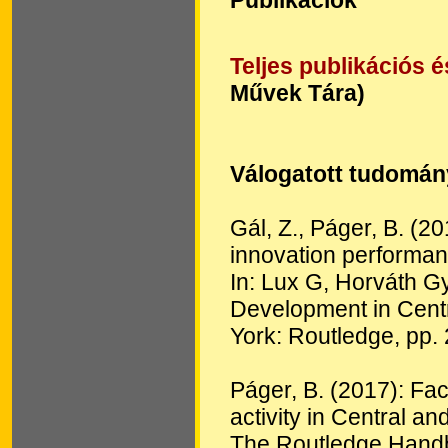
Publikációk
Teljes publikációs 
Művek Tára)
Válogatott tudomá
Gál, Z., Páger, B. (2
innovation performan
In: Lux G, Horváth G
Development in Cent
York: Routledge, pp.
Páger, B. (2017): Fac
activity in Central a
The Routledge Handb