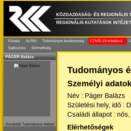
KÖZGAZDASÁG- ÉS REGIONÁLIS
REGIONÁLIS KUTATÁSOK INTÉZE
Főoldal
Az RKI
Tudományos tevékenység
COVID-19 kutatások
S
Sajtószoba
Elérhetőség
PÁGER Balázs
Tudományos él
Személyi adato
Név
:
Páger Balázs
Születési hely, idő
:
D
Családi állapot
:
nős,
Dunántúli Tudományos Intézet
Elérhetőségek