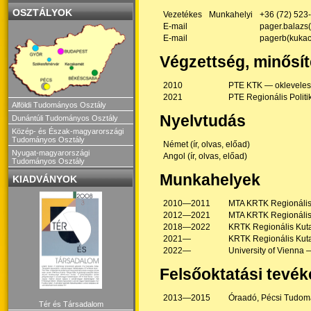
OSZTÁLYOK
Vezetékes
Munkahelyi
+36 (72) 523
E-mail
pager.balazs(
E-mail
pagerb(kukac
Végzettség, minősí
2010
PTE KTK — okleveles
2021
PTE Regionális Polit
Alföldi Tudományos Osztály
Nyelvtudás
Dunántúli Tudományos Osztály
Közép- és Észak-magyarországi
Tudományos Osztály
Német (ír, olvas, előad)
Nyugat-magyarországi
Angol (ír, olvas, előad)
Tudományos Osztály
Munkahelyek
KIADVÁNYOK
2010—2011
MTA KRTK Regionális 
2012—2021
MTA KRTK Regionális
2018—2022
KRTK Regionális Kuta
2021—
KRTK Regionális Kut
2022—
University of Vienna 
Felsőoktatási tevé
2013—2015
Óraadó, Pécsi Tudo
Tér és Társadalom