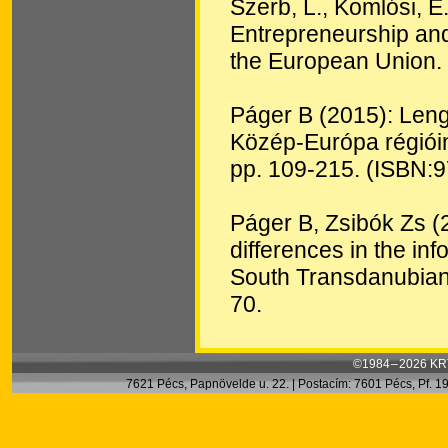
Szerb, L., Komlósi, É
Entrepreneurship and
the European Union.
Páger B (2015): Lengy
Közép-Európa régióin
pp. 109-215. (ISBN:
Páger B, Zsibók Zs (2
differences in the in
South Transdanubian
70.
©1984 – 2026 KRT
7621 Pécs, Papnövelde u. 22. | Postacím: 7601 Pécs, Pf. 199.