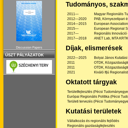
Tudományos, szakma
2011—
Magyar Regionális T
2012—2020
PAB, Környezetipari é
2014—2015
European Association
2015—
European Regional Sc
2017—
Regionális Innováció
2017—2018
ANET Lab, MTA KRTK 
Díjak, elismerések
Discussion Papers
ÚSZT PÁLYÁZATOK
2022—2025
Bolyai János Kutatás
2011
OTDK, Közgazdaságtu
2011
OTDK, Közgazdaságtud
2021
Kiváló Ifjú Regionali
Oktatott tárgyak
Területfejlesztés (Pécsi Tudományeg
Európai Regionális Politika (Pécsi 
Területi tervezés (Pécsi Tudományeg
Kutatási területek
Vállalkozás és regionális fejlődés
Regionális gazdaságfejlesztés