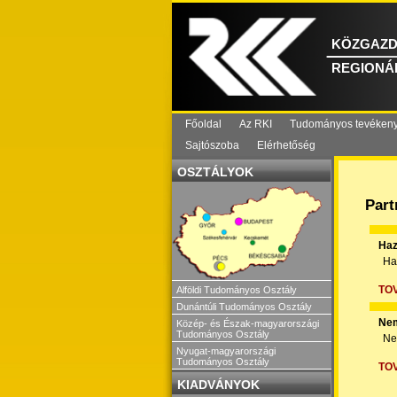
KÖZGAZD
REGIONÁL
Főoldal
Az RKI
Tudományos tevéken
Sajtószoba
Elérhetőség
OSZTÁLYOK
Part
Haz
Ha
TO
Alföldi Tudományos Osztály
Dunántúli Tudományos Osztály
Nem
Közép- és Észak-magyarországi
Tudományos Osztály
Ne
Nyugat-magyarországi
Tudományos Osztály
TO
KIADVÁNYOK