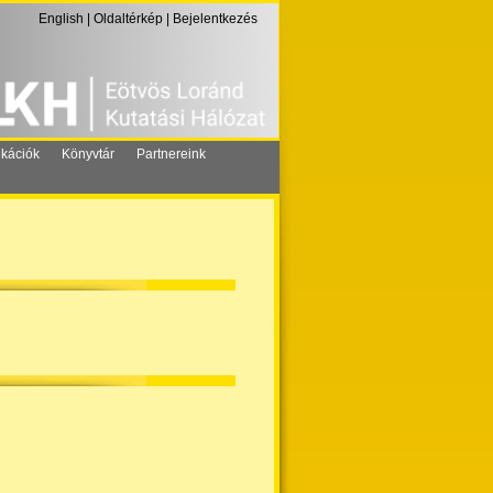
English
|
Oldaltérkép
|
Bejelentkezés
ikációk
Könyvtár
Partnereink