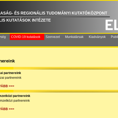
ASÁG- ÉS REGIONÁLIS TUDOMÁNYI KUTATÓKÖZPONT
IS KUTATÁSOK INTÉZETE
ység
COVID-19 kutatások
Szervezet
Munkatársak
Kiadványok
Publ
nereink
ai partnereink
zai partnereink
VÁBB >>>
zetközi partnereink
mzetközi partnereink
VÁBB >>>