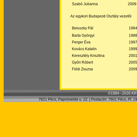
Szabó Julianna
2009
Az egykori Budapesti Osztály vezetői
Beluszky Pál
198
Barta Györgyi
1988
Perger Éva
199
Kovács Katalin
1999
Keresztély Krisztina
200
Győri Róbert
200
Földi Zsuzsa
200
©1984 – 2026 KRT
7621 Pécs, Papnövelde u. 22. | Postacím: 7601 Pécs, Pf. 199.