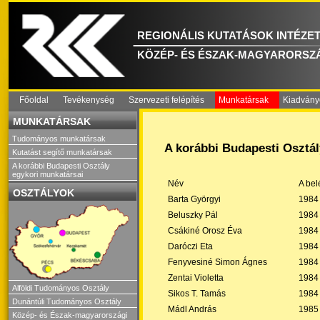
REGIONÁLIS KUTATÁSOK INTÉZE
KÖZÉP- ÉS ÉSZAK-MAGYARORSZ
Főoldal
Tevékenység
Szervezeti felépítés
Munkatársak
Kiadvány
MUNKATÁRSAK
Tudományos munkatársak
A korábbi Budapesti Osztál
Kutatást segítő munkatársak
A korábbi Budapesti Osztály
egykori munkatársai
Név
A bel
OSZTÁLYOK
Barta Györgyi
1984
Beluszky Pál
1984
Csákiné Orosz Éva
1984
Daróczi Eta
1984
Fenyvesiné Simon Ágnes
1984
Zentai Violetta
1984
Alföldi Tudományos Osztály
Sikos T. Tamás
1984
Dunántúli Tudományos Osztály
Mádl András
1985
Közép- és Észak-magyarországi