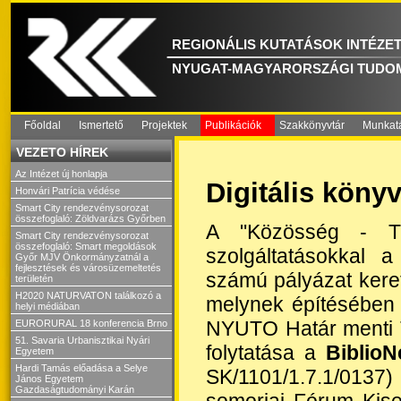
REGIONÁLIS KUTATÁSOK INTÉZE
NYUGAT-MAGYARORSZÁGI TUDO
Főoldal
Ismertető
Projektek
Publikációk
Szakkönyvtár
Munkat
VEZETO HÍREK
Az Intézet új honlapja
Digitális köny
Honvári Patrícia védése
Smart City rendezvénysorozat
összefoglaló: Zöldvarázs Győrben
A "Közösség - Tu
Smart City rendezvénysorozat
összefoglaló: Smart megoldások
szolgáltatásokkal 
Győr MJV Önkormányzatnál a
fejlesztések és városüzemeltetés
számú pályázat keret
területén
H2020 NATURVATON találkozó a
melynek építésében
helyi médiában
NYUTO Határ menti T
EURORURAL 18 konferencia Brno
51. Savaria Urbanisztikai Nyári
folytatása a
BiblioN
Egyetem
Hardi Tamás előadása a Selye
SK/1101/1.7.1/0137)
János Egyetem
Gazdaságtudományi Karán
somorjai Fórum Kiseb