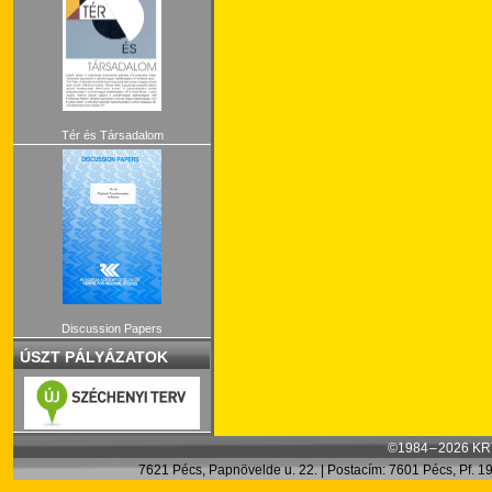
Tér és Társadalom
Discussion Papers
ÚSZT PÁLYÁZATOK
©1984 – 2026 KRT
7621 Pécs, Papnövelde u. 22. | Postacím: 7601 Pécs, Pf. 199.