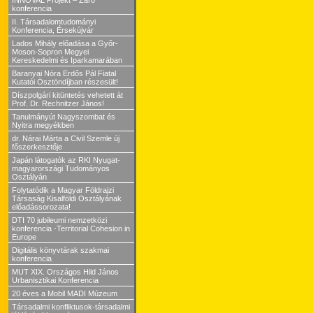
INNOVAL Projekt – Záró
konferencia
II. Társadalomtudományi
Konferencia, Érsekújvár
Lados Mihály előadása a Győr-
Moson-Sopron Megyei
Kereskedelmi és Iparkamarában
Baranyai Nóra Erdős Pál Fiatal
Kutatói Ösztöndíjban részesült!
Díszpolgári kitüntetés vehetett át
Prof. Dr. Rechnitzer János!
Tanulmányút Nagyszombat és
Nyitra megyékben
dr. Nárai Márta a Civil Szemle új
főszerkesztője
Japán látogatók az RKI Nyugat-
magyarországi Tudományos
Osztályán
Folytatódik a Magyar Földrajzi
Társaság Kisalföldi Osztályának
előadássorozata!
DTI 70 jubileumi nemzetközi
konferencia -Territorial Cohesion in
Europe
Digitális könyvtárak szakmai
konferencia
MUT XIX. Országos Hild János
Urbanisztikai Konferencia
20 éves a Mobil MADI Múzeum
Társadalmi konfliktusok-társadalmi