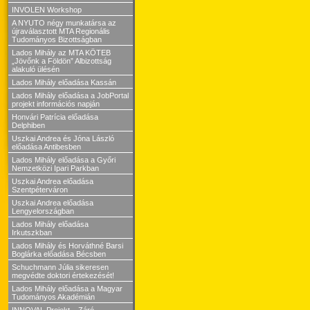
INVOLEN Workshop
A NYUTO négy munkatársa az
újraválasztott MTA Regionális
Tudományos Bizottságban
Lados Mihály az MTA KÖTEB
„Jövőnk a Földön” Albizottság
alakuló ülésén
Lados Mihály előadása Kassán
Lados Mihály előadása a JobPortal
projekt információs napján
Honvári Patrícia előadása
Delphiben
Uszkai Andrea és Jóna László
előadása Antibesben
Lados Mihály előadása a Győri
Nemzetközi Ipari Parkban
Uszkai Andrea előadása
Szentpéterváron
Uszkai Andrea előadása
Lengyelországban
Lados Mihály előadása
Irkutszkban
Lados Mihály és Horváthné Barsi
Boglárka előadása Bécsben
Schuchmann Júlia sikeresen
megvédte doktori értekezését!
Lados Mihály előadása a Magyar
Tudományos Akadémián