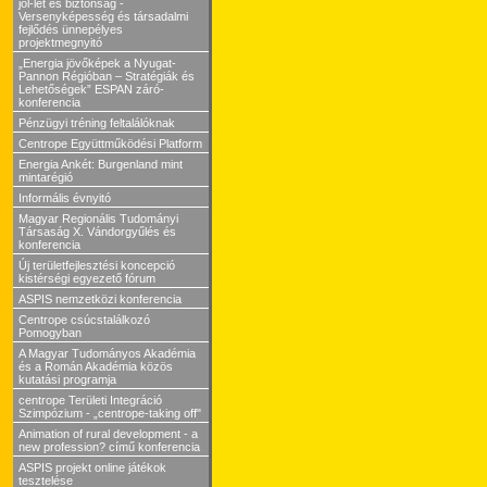
jól-lét és biztonság -
Versenyképesség és társadalmi
fejlődés ünnepélyes
projektmegnyitó
„Energia jövőképek a Nyugat-
Pannon Régióban – Stratégiák és
Lehetőségek” ESPAN záró-
konferencia
Pénzügyi tréning feltalálóknak
Centrope Együttműködési Platform
Energia Ankét: Burgenland mint
mintarégió
Informális évnyitó
Magyar Regionális Tudományi
Társaság X. Vándorgyűlés és
konferencia
Új területfejlesztési koncepció
kistérségi egyezető fórum
ASPIS nemzetközi konferencia
Centrope csúcstalálkozó
Pomogyban
A Magyar Tudományos Akadémia
és a Román Akadémia közös
kutatási programja
centrope Területi Integráció
Szimpózium - „centrope-taking off"
Animation of rural development - a
new profession? című konferencia
ASPIS projekt online játékok
tesztelése