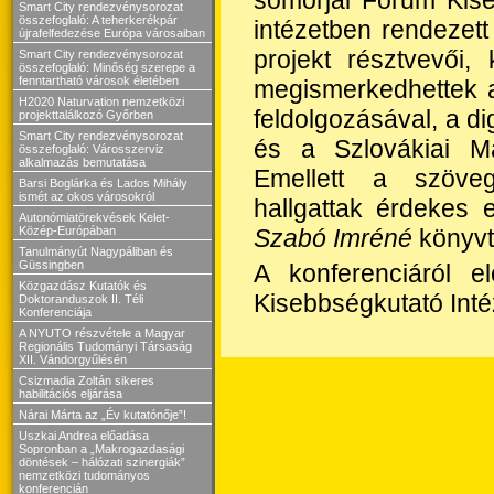
Smart City rendezvénysorozat
összefoglaló: A teherkerékpár
intézetben rendezet
újrafelfedezése Európa városaiban
projekt résztvevői,
Smart City rendezvénysorozat
összefoglaló: Minőség szerepe a
fenntartható városok életében
megismerkedhettek a 
H2020 Naturvation nemzetközi
feldolgozásával, a di
projekttalálkozó Győrben
Smart City rendezvénysorozat
és a Szlovákiai Ma
összefoglaló: Városszerviz
alkalmazás bemutatása
Emellett a szövegé
Barsi Boglárka és Lados Mihály
ismét az okos városokról
hallgattak érdekes
Autonómiatörekvések Kelet-
Szabó Imréné
könyvt
Közép-Európában
Tanulmányút Nagypáliban és
Güssingben
A konferenciáról e
Közgazdász Kutatók és
Kisebbségkutató Int
Doktoranduszok II. Téli
Konferenciája
A NYUTO részvétele a Magyar
Regionális Tudományi Társaság
XII. Vándorgyűlésén
Csizmadia Zoltán sikeres
habilitációs eljárása
Nárai Márta az „Év kutatónője”!
Uszkai Andrea előadása
Sopronban a „Makrogazdasági
döntések – hálózati szinergiák”
nemzetközi tudományos
konferencián