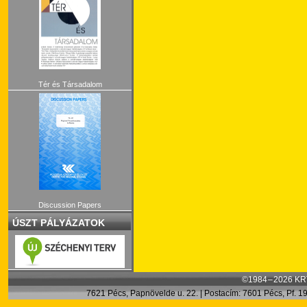
Tér és Társadalom
Discussion Papers
ÚSZT PÁLYÁZATOK
©1984 – 2026 KRT
7621 Pécs, Papnövelde u. 22. | Postacím: 7601 Pécs, Pf. 199.