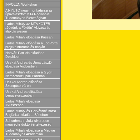
INVOLEN Workshop
A NYUTO négy munkatársa az
újraválasztott MTA Regionális
Tudományos Bizottságban
Lados Mihály az MTA KÖTEB
„Jövőnk a Földön” Albizottság
alakuló ülésén
Lados Mihály előadása Kassán
Lados Mihály előadása a JobPortal
projekt információs napján
Honvári Patrícia előadása
Delphiben
Uszkai Andrea és Jóna László
előadása Antibesben
Lados Mihály előadása a Győri
Nemzetközi Ipari Parkban
Uszkai Andrea előadása
Szentpéterváron
Uszkai Andrea előadása
Lengyelországban
Lados Mihály előadása
Irkutszkban
Lados Mihály és Horváthné Barsi
Boglárka előadása Bécsben
Schuchmann Júlia sikeresen
megvédte doktori értekezését!
Lados Mihály előadása a Magyar
Tudományos Akadémián