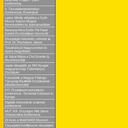
INNOVAL Projekt – Záró
konferencia
II. Társadalomtudományi
Konferencia, Érsekújvár
Lados Mihály előadása a Győr-
Moson-Sopron Megyei
Kereskedelmi és Iparkamarában
Baranyai Nóra Erdős Pál Fiatal
Kutatói Ösztöndíjban részesült!
Díszpolgári kitüntetés vehetett át
Prof. Dr. Rechnitzer János!
Tanulmányút Nagyszombat és
Nyitra megyékben
dr. Nárai Márta a Civil Szemle új
főszerkesztője
Japán látogatók az RKI Nyugat-
magyarországi Tudományos
Osztályán
Folytatódik a Magyar Földrajzi
Társaság Kisalföldi Osztályának
előadássorozata!
DTI 70 jubileumi nemzetközi
konferencia -Territorial Cohesion in
Europe
Digitális könyvtárak szakmai
konferencia
MUT XIX. Országos Hild János
Urbanisztikai Konferencia
20 éves a Mobil MADI Múzeum
Társadalmi konfliktusok-társadalmi