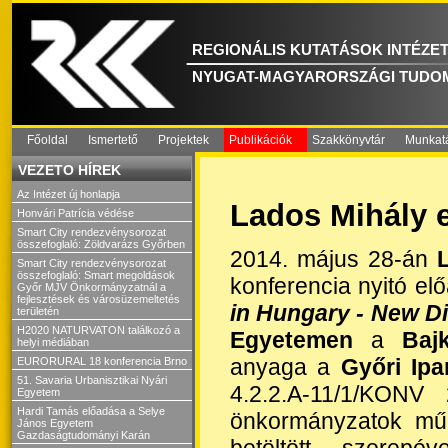
REGIONÁLIS KUTATÁSOK INTÉZE
NYUGAT-MAGYARORSZÁGI TUDO
Főoldal
Ismertető
Projektek
Publikációk
Szakkönyvtár
Munkat
VEZETO HÍREK
Az Intézet új honlapja
Lados Mihály 
Honvári Patrícia védése
Smart City rendezvénysorozat
összefoglaló: Zöldvarázs Győrben
2014. május 28-án
Smart City rendezvénysorozat
összefoglaló: Smart megoldások
konferencia nyitó el
Győr MJV Önkormányzatnál a
fejlesztések és városüzemeltetés
in Hungary - New Di
területén
H2020 NATURVATON találkozó a
Egyetemen
a
Baj
helyi médiában
anyaga a
Győri Ipa
EURORURAL 18 konferencia Brno
51. Savaria Urbanisztikai Nyári
4.2.2.A-11/1/KONV
Egyetem
Hardi Tamás előadása a Selye
önkormányzatok műk
János Egyetem
Gazdaságtudományi Karán
betöltött szerepév