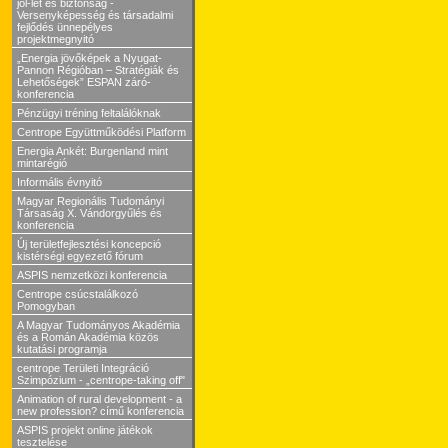
jól-lét és biztonság -
Versenyképesség és társadalmi
fejlődés ünnepélyes
projektmegnyitó
„Energia jövőképek a Nyugat-
Pannon Régióban – Stratégiák és
Lehetőségek” ESPAN záró-
konferencia
Pénzügyi tréning feltalálóknak
Centrope Együttműködési Platform
Energia Ankét: Burgenland mint
mintarégió
Informális évnyitó
Magyar Regionális Tudományi
Társaság X. Vándorgyűlés és
konferencia
Új területfejlesztési koncepció
kistérségi egyezető fórum
ASPIS nemzetközi konferencia
Centrope csúcstalálkozó
Pomogyban
A Magyar Tudományos Akadémia
és a Román Akadémia közös
kutatási programja
centrope Területi Integráció
Szimpózium - „centrope-taking off"
Animation of rural development - a
new profession? című konferencia
ASPIS projekt online játékok
tesztelése