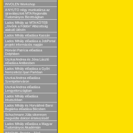
INVOLEN Workshop
A NYUTO négy munkatársa az
újraválasztott MTA Regionális
Tudományos Bizottságban
Lados Mihály az MTA KÖTEB
„Jövőnk a Földön” Albizottság
alakuló ülésén
Lados Mihály előadása Kassán
Lados Mihály előadása a JobPortal
projekt információs napján
Honvári Patrícia előadása
Delphiben
Uszkai Andrea és Jóna László
előadása Antibesben
Lados Mihály előadása a Győri
Nemzetközi Ipari Parkban
Uszkai Andrea előadása
Szentpéterváron
Uszkai Andrea előadása
Lengyelországban
Lados Mihály előadása
Irkutszkban
Lados Mihály és Horváthné Barsi
Boglárka előadása Bécsben
Schuchmann Júlia sikeresen
megvédte doktori értekezését!
Lados Mihály előadása a Magyar
Tudományos Akadémián