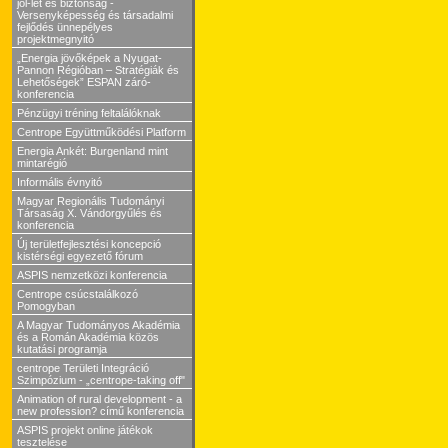
jól-lét és biztonság -
Versenyképesség és társadalmi
fejlődés ünnepélyes
projektmegnyitó
„Energia jövőképek a Nyugat-
Pannon Régióban – Stratégiák és
Lehetőségek” ESPAN záró-
konferencia
Pénzügyi tréning feltalálóknak
Centrope Együttműködési Platform
Energia Ankét: Burgenland mint
mintarégió
Informális évnyitó
Magyar Regionális Tudományi
Társaság X. Vándorgyűlés és
konferencia
Új területfejlesztési koncepció
kistérségi egyezető fórum
ASPIS nemzetközi konferencia
Centrope csúcstalálkozó
Pomogyban
A Magyar Tudományos Akadémia
és a Román Akadémia közös
kutatási programja
centrope Területi Integráció
Szimpózium - „centrope-taking off"
Animation of rural development - a
new profession? című konferencia
ASPIS projekt online játékok
tesztelése