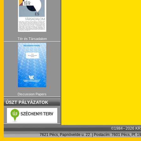
Tér és Társadalom
Discussion Papers
ÚSZT PÁLYÁZATOK
©1984 – 2026 KRT
7621 Pécs, Papnövelde u. 22. | Postacím: 7601 Pécs, Pf. 199.