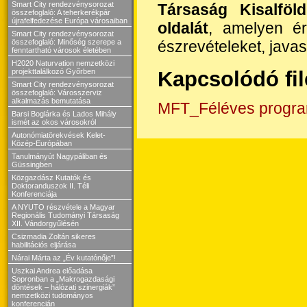
Smart City rendezvénysorozat
Társaság Kisalföld
összefoglaló: A teherkerékpár
újrafelfedezése Európa városaiban
oldalát
, amelyen ért
Smart City rendezvénysorozat
észrevételeket, javas
összefoglaló: Minőség szerepe a
fenntartható városok életében
H2020 Naturvation nemzetközi
Kapcsolódó fi
projekttalálkozó Győrben
Smart City rendezvénysorozat
összefoglaló: Városszerviz
alkalmazás bemutatása
MFT_Féléves progra
Barsi Boglárka és Lados Mihály
ismét az okos városokról
Autonómiatörekvések Kelet-
Közép-Európában
Tanulmányút Nagypáliban és
Güssingben
Közgazdász Kutatók és
Doktoranduszok II. Téli
Konferenciája
A NYUTO részvétele a Magyar
Regionális Tudományi Társaság
XII. Vándorgyűlésén
Csizmadia Zoltán sikeres
habilitációs eljárása
Nárai Márta az „Év kutatónője”!
Uszkai Andrea előadása
Sopronban a „Makrogazdasági
döntések – hálózati szinergiák”
nemzetközi tudományos
konferencián