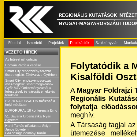
REGIONÁLIS KUTATÁSOK INTÉZE
NYUGAT-MAGYARORSZÁGI TUDO
Főoldal
Ismertető
Projektek
Publikációk
Szakkönyvtár
Munkat
VEZETO HÍREK
Az Intézet új honlapja
Folytatódik a 
Honvári Patrícia védése
Smart City rendezvénysorozat
Kisalföldi Osz
összefoglaló: Zöldvarázs Győrben
Smart City rendezvénysorozat
összefoglaló: Smart megoldások
Győr MJV Önkormányzatnál a
A
Magyar Földrajzi 
fejlesztések és városüzemeltetés
területén
Regionális Kutatás
H2020 NATURVATON találkozó a
folytatja előadásso
helyi médiában
EURORURAL 18 konferencia Brno
meghív.
51. Savaria Urbanisztikai Nyári
Egyetem
A Társaság tagjai a
Hardi Tamás előadása a Selye
János Egyetem
ütemezése mellékel
Gazdaságtudományi Karán