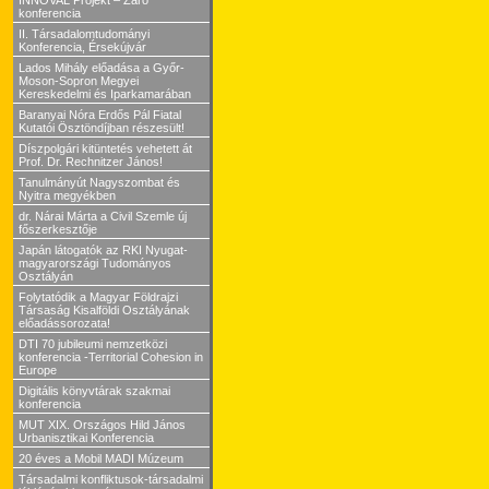
INNOVAL Projekt – Záró
konferencia
II. Társadalomtudományi
Konferencia, Érsekújvár
Lados Mihály előadása a Győr-
Moson-Sopron Megyei
Kereskedelmi és Iparkamarában
Baranyai Nóra Erdős Pál Fiatal
Kutatói Ösztöndíjban részesült!
Díszpolgári kitüntetés vehetett át
Prof. Dr. Rechnitzer János!
Tanulmányút Nagyszombat és
Nyitra megyékben
dr. Nárai Márta a Civil Szemle új
főszerkesztője
Japán látogatók az RKI Nyugat-
magyarországi Tudományos
Osztályán
Folytatódik a Magyar Földrajzi
Társaság Kisalföldi Osztályának
előadássorozata!
DTI 70 jubileumi nemzetközi
konferencia -Territorial Cohesion in
Europe
Digitális könyvtárak szakmai
konferencia
MUT XIX. Országos Hild János
Urbanisztikai Konferencia
20 éves a Mobil MADI Múzeum
Társadalmi konfliktusok-társadalmi