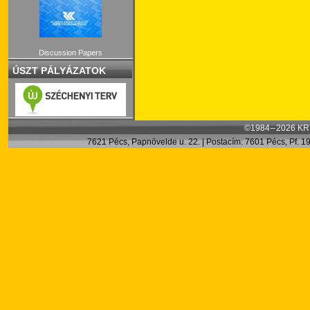
Discussion Papers
ÚSZT PÁLYÁZATOK
©1984 – 2026 KRT
7621 Pécs, Papnövelde u. 22. | Postacím: 7601 Pécs, Pf. 199.