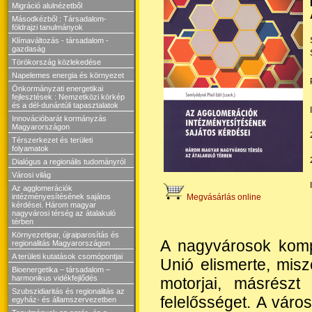
Migráció alulnézetből
Másodkézből : Társadalom-
földrajzi tanulmányok
Klímaváltozás - társadalom -
gazdaság
Törökország közlekedése
Napelemes energia és környezet
Önkormányzati energetikai
fejlesztések : Nemzetközi körkép
és a dél-dunántúli tapasztalatok
Innovációbarát kormányzás
Magyarországon
Térszerkezet és területi
folyamatok
Dialógus a regionális tudományról
Városi világ
Az agglomerációk
Megvásárlás online
intézményesítésének sajátos
kérdései. Három magyar
nagyvárosi térség az átalakuló
térben
Környezetipar, újraiparosítás és
A nagyvárosok kompl
regionalitás Magyarországon
A területi kutatások csomópontjai
Unió elismerte, misz
Bioenergetika – társadalom –
harmonikus vidékfejlődés
motorjai, másrészt 
Szubszidiaritás és regionalitás az
felelősséget. A vár
egyház- és államszervezetben