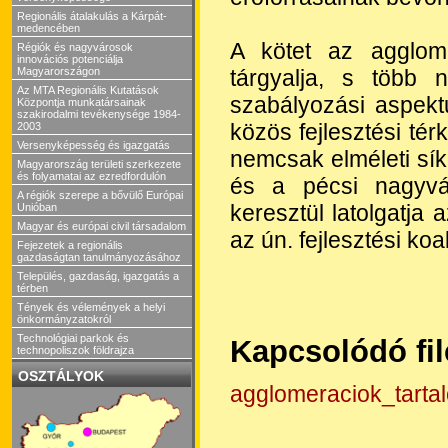
Regionális átalakulás a Kárpát-
medencében
A kötet az agglome
Régiók és nagyvárosok
innovációs potenciálja
tárgyalja, s több 
Magyarországon
Az MTA Regionális Kutatások
szabályozási aspekt
Központja munkatársainak
szakirodalmi tevékenysége 1984-
közös fejlesztési tér
2003
Versenyképesség és igazgatás
nemcsak elméleti sík
Magyarország területi szerkezete
és folyamatai az ezredfordulón
és a pécsi nagyváro
A régiók szerepe a bővülő Európai
keresztül latolgatj
Unióban
Magyar és európai civil társadalom
az ún. fejlesztési koal
Fejezetek a regionális
gazdaságtan tanulmányozásához
Település, gazdaság, igazgatás a
térben
Tények és vélemények a helyi
önkormányzatokról
Technológiai parkok és
Kapcsolódó fi
technopoliszok földrajza
OSZTÁLYOK
agglomeraciok_tarta