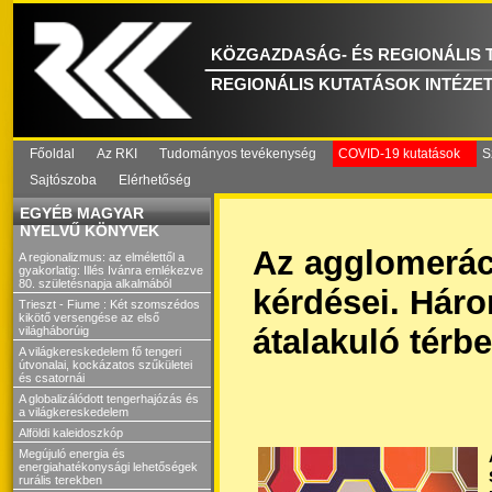
KÖZGAZDASÁG- ÉS REGIONÁLIS
REGIONÁLIS KUTATÁSOK INTÉZE
Főoldal
Az RKI
Tudományos tevékenység
COVID-19 kutatások
S
Sajtószoba
Elérhetőség
EGYÉB MAGYAR
NYELVŰ KÖNYVEK
Az agglomerác
A regionalizmus: az elmélettől a
gyakorlatig: Illés Ivánra emlékezve
80. születésnapja alkalmából
kérdései. Hár
Trieszt - Fiume : Két szomszédos
kikötő versengése az első
átalakuló térb
világháborúig
A világkereskedelem fő tengeri
útvonalai, kockázatos szűkületei
és csatornái
A globalizálódott tengerhajózás és
a világkereskedelem
Alföldi kaleidoszkóp
Megújuló energia és
energiahatékonysági lehetőségek
rurális terekben