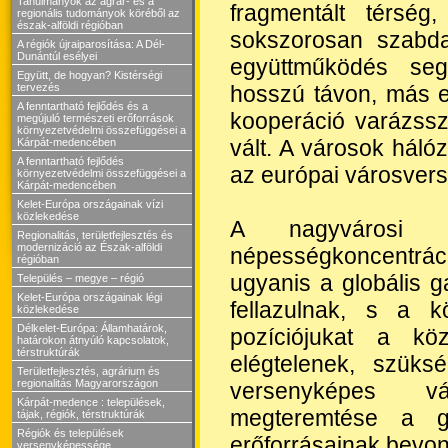
Tanulmányok az agrár- és a
fragmentált térsé
regionális tudományok köréből az
észak-alföldi régióban
sokszorosan szabdal
A régiók újraiparosítása: A Dél-
Dunántúl esélyei
együttműködés seg
Együtt, de hogyan? Kistérségi
hosszú távon, más e
tervezés
A fenntartható fejlődés és a
kooperáció varázssz
megújuló természeti erőforrások
környezetvédelmi összefüggései a
vált. A városok hálóz
Kárpát-medencében
A fenntartható fejlődés
az európai városver
környezetvédelmi összefüggései a
Kárpát-medencében
Kelet-Európa országainak vízi
közlekedése
A nagyvárosi t
Regionalitás, területfejlesztés és
modernizáció az Észak-alföldi
népességkoncentráci
régióban
ugyanis a globális g
Település – megye – régió
Kelet-Európa országainak légi
fellazulnak, s a k
közlekedése
Délkelet-Európa: Államhatárok,
pozíciójukat a köz
határokon átnyúló kapcsolatok,
térstruktúrák
elégtelenek, szüks
Területfejlesztés, agrárium és
regionalitás Magyarországon
versenyképes vá
Kárpát-medence : települések,
megteremtése a g
tájak, régiók, térstruktúrák
Régiók és települések
erőforrásainak bevon
versenyképessége