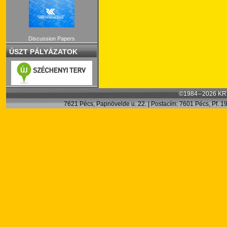
Discussion Papers
ÚSZT PÁLYÁZATOK
©1984 – 2026 KRT
7621 Pécs, Papnövelde u. 22. | Postacím: 7601 Pécs, Pf. 199.