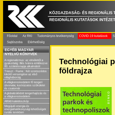
KÖZGAZDASÁG- ÉS REGIONÁLIS
REGIONÁLIS KUTATÁSOK INTÉZE
Főoldal
Az RKI
Tudományos tevékenység
COVID-19 kutatások
S
Sajtószoba
Elérhetőség
EGYÉB MAGYAR
NYELVŰ KÖNYVEK
Technológiai 
A regionalizmus: az elmélettől a
gyakorlatig: Illés Ivánra emlékezve
80. születésnapja alkalmából
földrajza
Trieszt - Fiume : Két szomszédos
kikötő versengése az első
világháborúig
A világkereskedelem fő tengeri
útvonalai, kockázatos szűkületei
és csatornái
A globalizálódott tengerhajózás és
a világkereskedelem
Alföldi kaleidoszkóp
Megújuló energia és
energiahatékonysági lehetőségek
rurális terekben