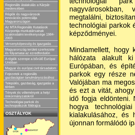
technológiai par
Regionális átalakulás a Kárpát-
nagyvárosokban, 
medencében
Régiók és nagyvárosok
megtalálni, biztosíta
innovációs potenciálja
Magyarországon
technológiai parkok 
Az MTA Regionális Kutatások
Központja munkatársainak
képződményei.
szakirodalmi tevékenysége 1984-
2003
Versenyképesség és igazgatás
Mindamellett, hogy
Magyarország területi szerkezete
és folyamatai az ezredfordulón
hálózata alakult 
A régiók szerepe a bővülő Európai
Unióban
Európában, és épít
Magyar és európai civil társadalom
parkok egy része ne
Fejezetek a regionális
gazdaságtan tanulmányozásához
Valójában ma megosz
Település, gazdaság, igazgatás a
térben
és ezt a vitát, ahog
Tények és vélemények a helyi
önkormányzatokról
idő fogja eldönteni.
Technológiai parkok és
hogya technológiai
technopoliszok földrajza
kialakulásához, és
OSZTÁLYOK
újonnan formálódó ipa