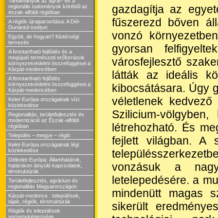
Tanulmányok az agrár- és a
gazdagítja az egyet
regionális tudományok köréből az
észak-alföldi régióban
fűszerezd bőven áll
A régiók újraiparosítása: A Dél-
Dunántúl esélyei
vonzó környezetben a
Együtt, de hogyan? Kistérségi
tervezés
gyorsan felfigyelt
A fenntartható fejlődés és a
megújuló természeti erőforrások
városfejlesztő szak
környezetvédelmi összefüggései a
Kárpát-medencében
látták az ideális 
A fenntartható fejlődés
környezetvédelmi összefüggései a
kibocsátásara. Úgy 
Kárpát-medencében
véletlenek kedvező 
Kelet-Európa országainak vízi
közlekedése
Szilicium-völgyben
Regionalitás, területfejlesztés és
modernizáció az Észak-alföldi
létrehozható. És meg
régióban
Település – megye – régió
fejlett világban. A
Kelet-Európa országainak légi
településszerkeze
közlekedése
Délkelet-Európa: Államhatárok,
vonzásuk a nagy
határokon átnyúló kapcsolatok,
térstruktúrák
letelepedésére. a mu
Területfejlesztés, agrárium és
regionalitás Magyarországon
mindenütt magas sz
Kárpát-medence : települések,
tájak, régiók, térstruktúrák
sikerült eredmény
Régiók és települések
versenyképessége