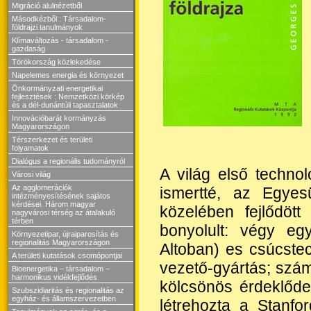
Migráció alulnézetből
Másodkézből : Társadalom-
földrajzi tanulmányok
Klímaváltozás - társadalom -
gazdaság
Törökország közlekedése
Napelemes energia és környezet
Önkormányzati energetikai
fejlesztések : Nemzetközi körkép
és a dél-dunántúli tapasztalatok
Innovációbarát kormányzás
Magyarországon
Térszerkezet és területi
folyamatok
Dialógus a regionális tudományról
A világ első technol
Városi világ
Az agglomerációk
ismertté, az Egyes
intézményesítésének sajátos
kérdései. Három magyar
közelében fejlődöt
nagyvárosi térség az átalakuló
térben
bonyolult: végy eg
Környezetipar, újraiparosítás és
regionalitás Magyarországon
Altoban) es csúcstech
A területi kutatások csomópontjai
vezető-gyártás; szám
Bioenergetika – társadalom –
harmonikus vidékfejlődés
kölcsönös érdeklőde
Szubszidiaritás és regionalitás az
egyház- és államszervezetben
létrehozta a Stanfo