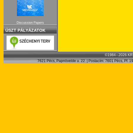
Discussion Papers
ÚSZT PÁLYÁZATOK
©1984 – 2026 KRT
7621 Pécs, Papnövelde u. 22. | Postacím: 7601 Pécs, Pf. 199.