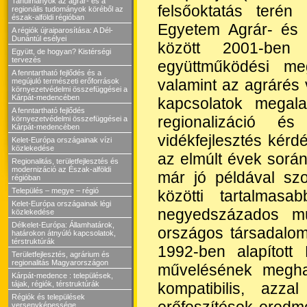
Tanulmányok az agrár- és a
felsőoktatás terén
regionális tudományok köréből az
észak-alföldi régióban
Egyetem Agrár- és
A régiók újraiparosítása: A Dél-
Dunántúl esélyei
között 2001-ben
Együtt, de hogyan? Kistérségi
tervezés
együttműködési megá
A fenntartható fejlődés és a
valamint az agrárés 
megújuló természeti erőforrások
környezetvédelmi összefüggései a
Kárpát-medencében
kapcsolatok megal
A fenntartható fejlődés
regionalizáció és
környezetvédelmi összefüggései a
Kárpát-medencében
vidékfejlesztés kérdé
Kelet-Európa országainak vízi
közlekedése
az elmúlt évek során
Regionalitás, területfejlesztés és
modernizáció az Észak-alföldi
már jó példával sz
régióban
Település – megye – régió
közötti tartalmas
Kelet-Európa országainak légi
negyedszázados múlt
közlekedése
Délkelet-Európa: Államhatárok,
országos társadalo
határokon átnyúló kapcsolatok,
térstruktúrák
1992-ben alapított
Területfejlesztés, agrárium és
regionalitás Magyarországon
művelésének megha
Kárpát-medence : települések,
kompatibilis, azz
tájak, régiók, térstruktúrák
Régiók és települések
erőfeszítések eredm
versenyképessége