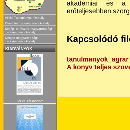
akadémiai és a f
erőteljesebben szorg
Alföldi Tudományos Osztály
Dunántúli Tudományos Osztály
Közép- és Észak-magyarországi
Tudományos Osztály
Kapcsolódó fi
Nyugat-magyarországi
Tudományos Osztály
KIADVÁNYOK
tanulmanyok_agrar_
A könyv teljes szöv
Tér és Társadalom