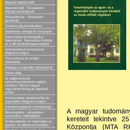
Migráció alulnézetből
Másodkézből : Társadalom-
földrajzi tanulmányok
Klímaváltozás - társadalom -
gazdaság
Törökország közlekedése
Napelemes energia és környezet
Önkormányzati energetikai
fejlesztések : Nemzetközi körkép
és a dél-dunántúli tapasztalatok
Innovációbarát kormányzás
Magyarországon
Térszerkezet és területi
folyamatok
Dialógus a regionális tudományról
Városi világ
Az agglomerációk
intézményesítésének sajátos
kérdései. Három magyar
nagyvárosi térség az átalakuló
térben
Környezetipar, újraiparosítás és
regionalitás Magyarországon
A területi kutatások csomópontjai
A magyar tudományo
Bioenergetika – társadalom –
harmonikus vidékfejlődés
kereteit tekintve 
Szubszidiaritás és regionalitás az
Központja (MTA R
egyház- és államszervezetben