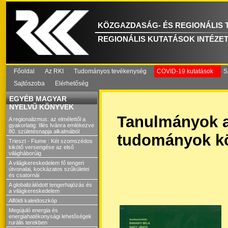
KÖZGAZDASÁG- ÉS REGIONÁLIS
REGIONÁLIS KUTATÁSOK INTÉZE
Főoldal
Az RKI
Tudományos tevékenység
COVID-19 kutatások
S
Sajtószoba
Elérhetőség
EGYÉB MAGYAR
NYELVŰ KÖNYVEK
Tanulmányok az
A regionalizmus: az elmélettől a
gyakorlatig: Illés Ivánra emlékezve
80. születésnapja alkalmából
tudományok kör
Trieszt - Fiume : Két szomszédos
kikötő versengése az első
világháborúig
A világkereskedelem fő tengeri
útvonalai, kockázatos szűkületei
és csatornái
A globalizálódott tengerhajózás és
a világkereskedelem
Alföldi kaleidoszkóp
Megújuló energia és
energiahatékonysági lehetőségek
rurális terekben