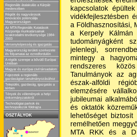
Regionális átalakulás a Kárpát-
kapcsolatok épült
medencében
vidékfejlesztésben é
Régiók és nagyvárosok
innovációs potenciálja
Magyarországon
a Földhasznosítási, M
Az MTA Regionális Kutatások
a Kerpely Kálmán 
Központja munkatársainak
szakirodalmi tevékenysége 1984-
2003
tudományágként sz
Versenyképesség és igazgatás
jelenlegi, sorren
Magyarország területi szerkezete
és folyamatai az ezredfordulón
mintegy a hagyomá
A régiók szerepe a bővülő Európai
Unióban
rendszeres közös
Magyar és európai civil társadalom
Tanulmányok az agr
Fejezetek a regionális
gazdaságtan tanulmányozásához
észak-alföldi rég
Település, gazdaság, igazgatás a
térben
elemzésére vállalk
Tények és vélemények a helyi
jubileumai alkalmábó
önkormányzatokról
Technológiai parkok és
és oktatók közreműk
technopoliszok földrajza
lehetőséget biztosít
OSZTÁLYOK
remélhetően meggyőz
MTA RKK és a DE 