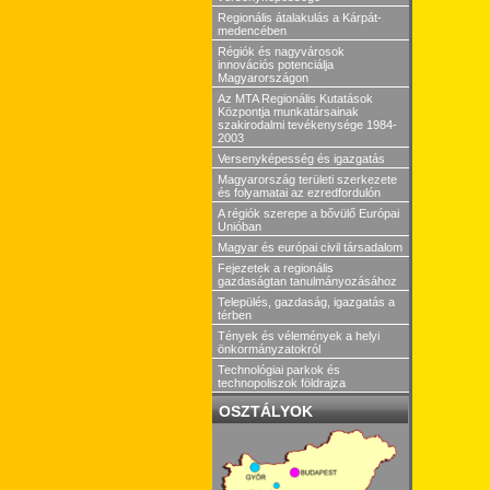
Regionális átalakulás a Kárpát-
medencében
Régiók és nagyvárosok
innovációs potenciálja
Magyarországon
Az MTA Regionális Kutatások
Központja munkatársainak
szakirodalmi tevékenysége 1984-
2003
Versenyképesség és igazgatás
Magyarország területi szerkezete
és folyamatai az ezredfordulón
A régiók szerepe a bővülő Európai
Unióban
Magyar és európai civil társadalom
Fejezetek a regionális
gazdaságtan tanulmányozásához
Település, gazdaság, igazgatás a
térben
Tények és vélemények a helyi
önkormányzatokról
Technológiai parkok és
technopoliszok földrajza
OSZTÁLYOK