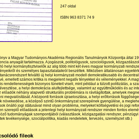
247 oldal
ISBN 963 8371 74 9
önyv a Magyar Tudományos Akadémia Regionális Tanulmányok Központja által 1
encia anyagát tartalmazza. A jogászok, politológusok, szociológusok, közgazdá
ló helyi kormánytisztviselők
az alig több mint két éves magyar kormányzati rendsz
nyeikről és személyes tapasztalataikról beszéltek. Miközben általánosan egyetérté
 tanácsrendszert felváltó új helyi kormányzati modell demokratikusabb és decentral
vé, emellett számos kritika is megjelent negatív tényekkel és véleményekkel. A mag
ilis rendellenességek bizonyos tüneteit viseli, mint például a túlzott politizálás, a
évesztése, a helyi demokrácia alulfejlettsége, valamint az együttműködés és az int
az előadók néhány alapvető strukturális problémára is rávilágítottak, amelyek meg
ni megvalósítását. A központi források újraelosztása, a helyi erőforrások függősége 
k növekedése, a középső szintű önkormányzat szerepének gyengülése, a meglehető
sok önálló jogi státusával mind olyan probléma, melyeket költségvetési és jogi ref
en szereplő előadások a jelenlegi helyi kormányzati rendszer minden fontos elemét 
öző tudományágak szempontjából (választások, közigazgatási rendszer, pénzügyi 
etek tevékenysége, szociálpolitika, kiadás rendeletek, tervezés, személyzet stb.)
solódó fileok