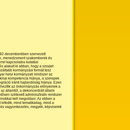
992 decemberében szervezett
szok, menedzsment szakemberek és
errel kapcsolatos
kutatási
s alakult ki abban, hogy a szovjet
izáltabb kormányzási formát tesz
yar helyi kormányzati rendszer az
 szakmai kompetencia hiánya, a szerepek
egráció iránti hajlandóság hiánya. Ezen
nehezítik az önkormányzás előnyeinek a
az államtól, a dekoncentrált állami
sen szétesett adminisztratív rendszer
ormokkal kell megoldani. Az ebben a
lefedik, mind tematikailag, mind a
és vagyonkezelés, megyék, képviseleti