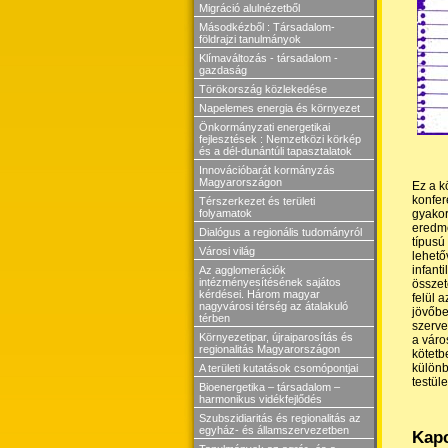
Migráció alulnézetből
Másodkézből : Társadalom-
földrajzi tanulmányok
Klímaváltozás - társadalom -
gazdaság
Törökország közlekedése
Napelemes energia és környezet
Önkormányzati energetikai
fejlesztések : Nemzetközi körkép
és a dél-dunántúli tapasztalatok
Innovációbarát kormányzás
Magyarországon
Ez a k
konfer
Térszerkezet és területi
gyakor
folyamatok
eredmé
Dialógus a regionális tudományról
típusú
Városi világ
lehető
infant
Az agglomerációk
intézményesítésének sajátos
összet
kérdései. Három magyar
felül 
nagyvárosi térség az átalakuló
jövőbe
térben
szerve
Környezetipar, újraiparosítás és
a váro
regionalitás Magyarországon
kötetb
különb
A területi kutatások csomópontjai
testül
Bioenergetika – társadalom –
harmonikus vidékfejlődés
Szubszidiaritás és regionalitás az
egyház- és államszervezetben
Kapc