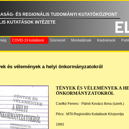
ASÁG- ÉS REGIONÁLIS TUDOMÁNYI KUTATÓKÖZPONT
IS KUTATÁSOK INTÉZETE
ység
COVID-19 kutatások
Szervezet
Munkatársak
Kiadványok
Publ
ek és vélemények a helyi önkormányzatokról
TÉNYEK ÉS VÉLEMÉNYEK A HE
ÖNKORMÁNYZATOKRÓL
Csefkó Ferenc - Pálné Kovács Ilona (szerk.)
Pécs : MTA Regionális Kutatások Központja
1993