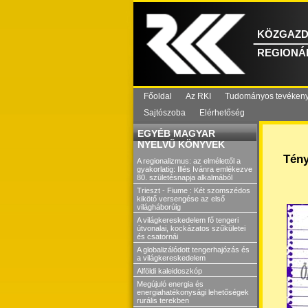
KÖZGAZD
REGIONÁL
Főoldal
Az RKI
Tudományos tevéken
Sajtószoba
Elérhetőség
EGYÉB MAGYAR
NYELVŰ KÖNYVEK
Tény
A regionalizmus: az elmélettől a
gyakorlatig: Illés Ivánra emlékezve
80. születésnapja alkalmából
Trieszt - Fiume : Két szomszédos
kikötő versengése az első
világháborúig
A világkereskedelem fő tengeri
útvonalai, kockázatos szűkületei
és csatornái
A globalizálódott tengerhajózás és
a világkereskedelem
Alföldi kaleidoszkóp
Megújuló energia és
energiahatékonysági lehetőségek
rurális terekben