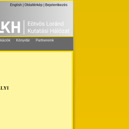
English
|
Oldaltérkép
|
Bejelentkezés
ikációk
Könyvtár
Partnereink
LYI