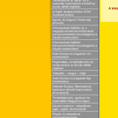
Tanulmányok az agrár- és a
regionális tudományok köréből az
észak-alföldi régióban
A köny
A régiók újraiparosítása: A Dél-
Dunántúl esélyei
Együtt, de hogyan? Kistérségi
tervezés
A fenntartható fejlődés és a
megújuló természeti erőforrások
környezetvédelmi összefüggései a
Kárpát-medencében
A fenntartható fejlődés
környezetvédelmi összefüggései a
Kárpát-medencében
Kelet-Európa országainak vízi
közlekedése
Regionalitás, területfejlesztés és
modernizáció az Észak-alföldi
régióban
Település – megye – régió
Kelet-Európa országainak légi
közlekedése
Délkelet-Európa: Államhatárok,
határokon átnyúló kapcsolatok,
térstruktúrák
Területfejlesztés, agrárium és
regionalitás Magyarországon
Kárpát-medence : települések,
tájak, régiók, térstruktúrák
Régiók és települések
versenyképessége