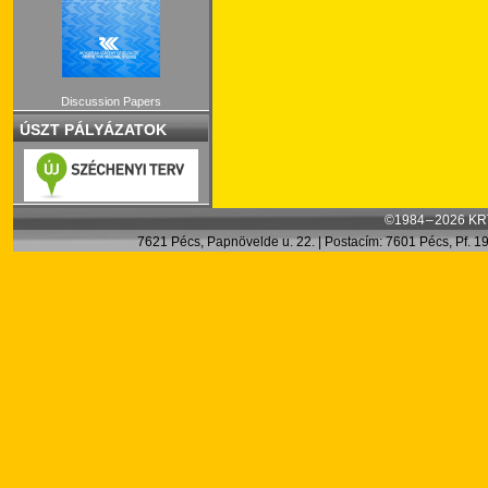
Discussion Papers
ÚSZT PÁLYÁZATOK
©1984 – 2026 KRT
7621 Pécs, Papnövelde u. 22. | Postacím: 7601 Pécs, Pf. 199.