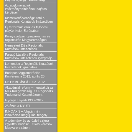
Az agglomerációk
intézményesítésének sajátos
kérdései
Kiemelkedő vendégkutató a
Regionális Kutatások Intézetében
Új térformáló erők és fejlődési
pályák Kelet-Európában
Környezetipar, újraiparosítás és
regionalitás Magyarországon
Nemzetért Díj a Regionális
Kutatások Intézetének
Faragó László a Regionális
Kutatások Intézetének igazgatója
Lemondott a Regionális Kutatások
Intézetének igazgatója
Budapest Agglomerációs
Konferencia 2012. április 26.
Dr. Hrubi László 1952–2012
Akadémiai reform – megalakult az
MTA Közgazdaság- és Regionális
Tudományi Kutatóközpont
György Enyedi 1930–2012
25 éves a NYUTI
INNOAXIS – A határ mint
innovációs megújulási tengely
A tudomány és az üzleti szféra
együttműködése - Okos városok
Magyarországon