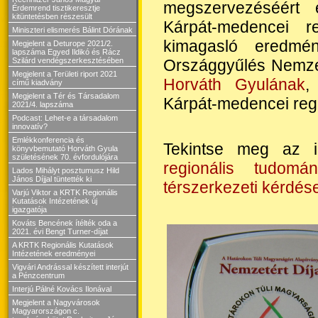
megszervezéséért 
Érdemrend tisztikeresztje
kitüntetésben részesült
Kárpát-medencei r
Miniszteri elismerés Bálint Dórának
kimagasló eredmén
Megjelent a Deturope 2021/2.
lapszáma Egyed Ildikó és Rácz
Országgyűlés Nemzet
Szilárd vendégszerkesztésében
Megjelent a Területi riport 2021
Horváth Gyulának
,
című kiadvány
Megjelent a Tér és Társadalom
Kárpát-medencei reg
2021/4. lapszáma
Podcast: Lehet-e a társadalom
innovatív?
Emlékkonferencia és
Tekintse meg az i
könyvbemutató Horváth Gyula
születésének 70. évfordulójára
regionális tudom
Lados Mihályt posztumusz Hild
János Díjjal tüntették ki
térszerkezeti kérdés
Varjú Viktor a KRTK Regionális
Kutatások Intézetének új
igazgatója
Kováts Bencének ítélték oda a
2021. évi Bengt Turner-díjat
A KRTK Regionális Kutatások
Intézetének eredményei
Vigvári Andrással készített interjút
a Pénzcentrum
Interjú Pálné Kovács Ilonával
Megjelent a Nagyvárosok
Magyarországon c.