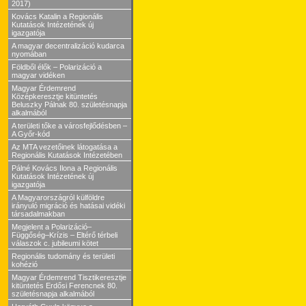
2017)
Kovács Katalin a Regionális
Kutatások Intézetének új
igazgatója
A magyar decentralizáció kudarca
nyomában
Földből élők – Polarizáció a
magyar vidéken
Magyar Érdemrend
Középkeresztje kitüntetés
Beluszky Pálnak 80. születésnapja
alkalmából
A területi tőke a városfejlődésben –
A Győr-kód
Az MTA vezetőinek látogatása a
Regionális Kutatások Intézetében
Pálné Kovács Ilona a Regionális
Kutatások Intézetének új
igazgatója
A Magyarországról külföldre
irányuló migráció és hatásai vidéki
társadalmakban
Megjelent a Polarizáció–
Függőség–Krízis – Eltérő térbeli
válaszok c. jubileumi kötet
Regionális tudomány és területi
kohézió
Magyar Érdemrend Tisztikeresztje
kitüntetés Erdősi Ferencnek 80.
születésnapja alkalmából