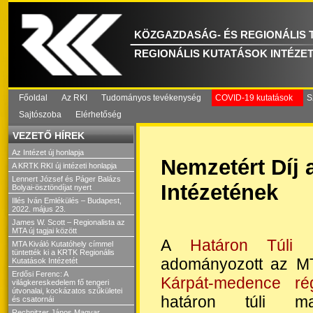
KÖZGAZDASÁG- ÉS REGIONÁLIS
REGIONÁLIS KUTATÁSOK INTÉZE
Főoldal
Az RKI
Tudományos tevékenység
COVID-19 kutatások
S
Sajtószoba
Elérhetőség
VEZETŐ HÍREK
Az Intézet új honlapja
Nemzetért Díj 
A KRTK RKI új intézeti honlapja
Lennert József és Páger Balázs
Intézetének
Bolyai-ösztöndíjat nyert
Illés Iván Emlékülés – Budapest,
2022. május 23.
James W. Scott – Regionalista az
MTA új tagjai között
A
Határon Túli 
MTA Kiváló Kutatóhely címmel
tüntették ki a KRTK Regionális
adományozott az MT
Kutatások Intézetét
Erdősi Ferenc: A
Kárpát-medence rég
világkereskedelem fő tengeri
útvonalai, kockázatos szűkületei
határon túli ma
és csatornái
Rechnitzer János Magyar