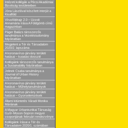
Intézeti kollégák a Pécsi Akadémiai
Bizottság testületeiben
Jóna Lászlóval készített interjút a
Kisalföld
Vírusföldrajz 2.0 – Uzzoli
Annamária írása A Földgömb című
magazinban
Páger Balázs társszerzős
tanulmánya a Vezetéstudomány
folyóiratban
Megjelent a Tér és Társadalom
2020/2. lapszáma
A koronavírus-járvány területi
hatásai – kutatási dosszié
Kollégáink társszerzős tanulmánya
a Sustainability folyóiratban
Jelinek Csaba tanulmánya a
Journal of Urban History
folyóiratban
A koronavírus-járvány területi
hatásai – Műhelytanulmányok
A koronavírus-járvány területi
hatásai – Gyorselemzések
Állami kitüntetés Váradi Monika
Máriának
A Magyar Urbanisztikai Társaság
Győr-Moson-Sopron megyei
csoportjának februári rendezvénye
Kollégáink írásai a Tér és
Társadalom 2020/1. számában