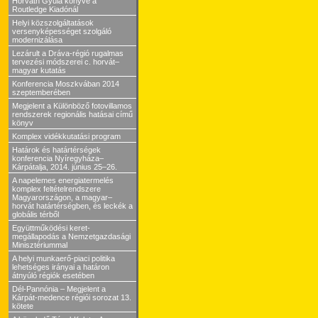
Horváth Gyula könyve a
Routledge Kiadónál
Helyi közszolgáltatások
versenyképességet szolgáló
modernizálása
Lezárult a Dráva-régió rugalmas
tervezési módszerei c. horvát–
magyar kutatás
Konferencia Moszkvában 2014
szeptemberében
Megjelent a Különböző fotovillamos
rendszerek regionális hatásai című
könyv
Komplex vidékkutatási program
Határok és határtérségek
konferencia Nyíregyháza–
Kárpátalja, 2014. június 25–26.
A napelemes energiatermelés
komplex feltételrendszere
Magyarországon, a magyar–
horvát határtérségben, és leckék a
globális térből
Együttműködési keret-
megállapodás a Nemzetgazdasági
Minisztériummal
A helyi munkaerő-piaci politika
lehetséges irányai a határon
átnyúló régiók esetében
Dél-Pannónia – Megjelent a
Kárpát-medence régiói sorozat 13.
kötete