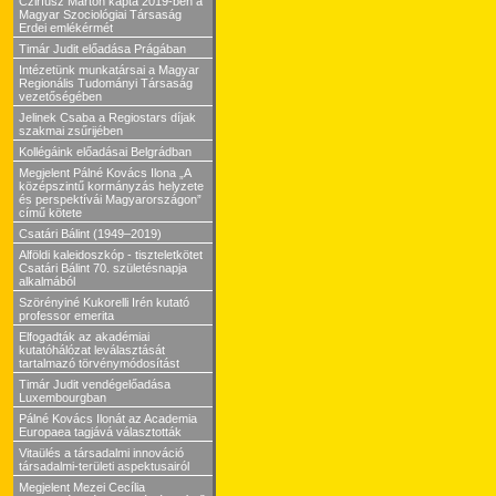
Czirfusz Márton kapta 2019-ben a
Magyar Szociológiai Társaság
Erdei emlékérmét
Timár Judit előadása Prágában
Intézetünk munkatársai a Magyar
Regionális Tudományi Társaság
vezetőségében
Jelinek Csaba a Regiostars díjak
szakmai zsűrijében
Kollégáink előadásai Belgrádban
Megjelent Pálné Kovács Ilona „A
középszintű kormányzás helyzete
és perspektívái Magyarországon”
című kötete
Csatári Bálint (1949–2019)
Alföldi kaleidoszkóp - tiszteletkötet
Csatári Bálint 70. születésnapja
alkalmából
Szörényiné Kukorelli Irén kutató
professor emerita
Elfogadták az akadémiai
kutatóhálózat leválasztását
tartalmazó törvénymódosítást
Timár Judit vendégelőadása
Luxembourgban
Pálné Kovács Ilonát az Academia
Europaea tagjává választották
Vitaülés a társadalmi innováció
társadalmi-területi aspektusairól
Megjelent Mezei Cecília