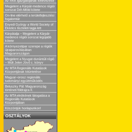
Az RKK igazgatójának kinevezése
Megjelent a Kárpát-medence régiói
sorozat Dél-Alföld kötete
On-line elérhető a területfejlesztési
fogalomtár
Enyedi György a World Society of
Ekistics tiszteleti tagja lett
Kárpátalja – Megjelent a Kárpát-
medence régiói sorozat legújabb
kötete
A környezetipar szerepe a régiók
újraiparosításában
Magyarországon
Megjelent a Nyugat-dunántúli régió
– Múlt Jelen Jövő c. könyv
Az MTA Regionális Kutatások
Központjának kitüntetése
Magyar–orosz regionális
tudományi együttműködés
Beluszky Pál: Magyarország
történeti földrajza II.
Az MTA elnökének látogatása a
Regionális Kutatások
Központjában
Köszöntjük honlapunkon!
OSZTÁLYOK