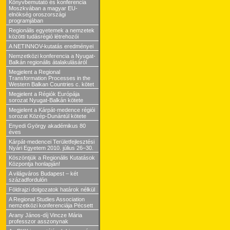
Könyvbemutató és konferencia
Moszkvában a magyar EU-
elnökség oroszországi
programjában
Regionális egyetemek a nemzetek
közötti tudásrégió létrehozói
A NETINNOV-kutatás eredményei
Nemzetközi konferencia a Nyugat-
Balkán regionális átalakulásáról
Megjelent a Regional
Transformation Processes in the
Western Balkan Countries c. kötet
Megjelent a Régiók Európája
sorozat Nyugat-Balkán kötete
Megjelent a Kárpát-medence régiói
sorozat Közép-Dunántúl kötete
Enyedi György akadémikus 80
éves
Kárpát-medencei Területfejlesztési
Nyári Egyetem 2010. július 26–30.
Köszöntjük a Regionális Kutatások
Központja honlapján!
A világváros Budapest – két
századfordulón
Földrajzi dolgozatok határok nélkül
A Regional Studies Association
nemzetközi konferenciája Pécsett
Arany János-díj Vincze Mária
professzor asszonynak