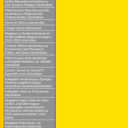
Szőke Alexandra tanulmánya a
Lien Social et Politique folyóiratban
Pálné Kovács Ilona társszerzős
tanulmánya a Regional and
Federal Studies folyóiratban
Horeczki Réka szakmai díja
Faragó László elismerései
Megjelent a Területi kihívások és
területi politikák Magyarországon,
2010–2020 című kötet
Czirfusz Márton tanulmánya az
Environment and Planning C:
Politics and Space folyóiratban
Pálné Kovács Ilona akadémiai
székfoglaló előadása (az előadás
videójával)
Lennert József az OzoneTV
Egyenlítő című műsorában
Kollégáink tanulmányai a Springer
Kiadónál megjelent rangos
nemzetközi tanulmánykötetekben
Kollégáink cikke az R-Economy
folyóiratban
Megjelent Hajdú Zoltán és Rácz
Szilárd „A területi magyar
közigazgatás modernizációs
kihívásai és reformkísérletei az
1920 utáni korszakban” című
kötete
Megjelent Finta István „Az
önkormányzási képesség