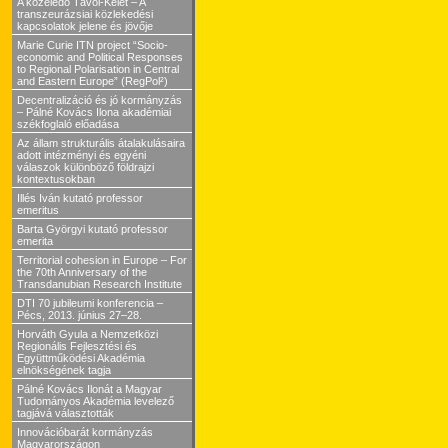
A közeledő Távol-Kelet – A
transzeurázsiai közlekedési
kapcsolatok jelene és jövője
Marie Curie ITN project “Socio-
economic and Political Responses
to Regional Polarisation in Central
and Eastern Europe” (RegPol²)
Decentralizáció és jó kormányzás
– Pálné Kovács Ilona akadémiai
székfoglaló előadása
Az állam strukturális átalakulásaira
adott intézményi és egyéni
válaszok különböző földrajzi
kontextusokban
Illés Iván kutató professor
emeritus
Barta Györgyi kutató professor
emerita
Territorial cohesion in Europe – For
the 70th Anniversary of the
Transdanubian Research Institute
DTI 70 jubileumi konferencia –
Pécs, 2013. június 27–28.
Horváth Gyula a Nemzetközi
Regionális Fejlesztési és
Együttműködési Akadémia
elnökségének tagja
Pálné Kovács Ilonát a Magyar
Tudományos Akadémia levelező
tagjává választották
Innovációbarát kormányzás
Magyarországon