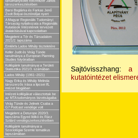
tanulmánykötet Rechnitzer János
társszerkesztésében
Barsi Boglárka és Farkas Jenő
Zsolt Bolyai-ösztöndíjat nyert
A Magyar Regionális Tudományi
Társaság nyilatkozata a Regionális
Kutatások Intézetének tervezett
átalakításával kapcsolatban
Megjelent a Tér és Társadalom
2021/2. lapszáma
Emlékfa Lados Mihály tiszteletére
Keller Judit és Virág Tünde
tanulmánya a European Planning
Studies folyóiratban
Kollégáink tanulmányai a Területi
Sajtóvisszhang:
a 
Statisztika 2021/3. számában
Lados Mihály (1961–2021)
kutatóintézet elismer
Nagy Erika és Mihály Melinda
társszerzős írása a lipcsei IfL
intézet blogjában
Intézeti kollégákat választottak be
az MTA tudományos bizottságaiba
Virág Tünde és Jelinek Csaba a
G7 Podcast vendége volt
Megjelent a Deturope 2020/3.
lapszáma Egyed Ildikó és Rácz
Szilárd vendégszerkesztésében
Kollégáink tanulmányai a
Szociológiai Szemle tematikus
lapszámában