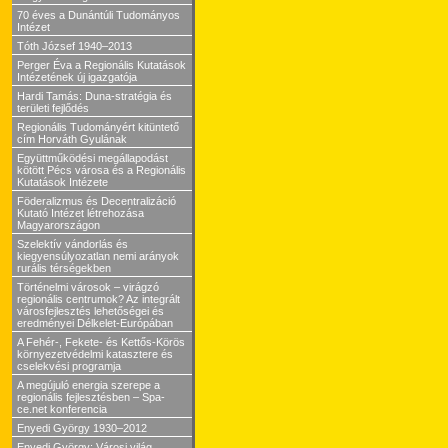
70 éves a Dunántúli Tudományos
Intézet
Tóth József 1940–2013
Perger Éva a Regionális Kutatások
Intézetének új igazgatója
Hardi Tamás: Duna-stratégia és
területi fejlődés
Regionális Tudományért kitüntető
cím Horváth Gyulának
Együttműködési megállapodást
kötött Pécs városa és a Regionális
Kutatások Intézete
Föderalizmus és Decentralizáció
Kutató Intézet létrehozása
Magyarországon
Szelektív vándorlás és
kiegyensúlyozatlan nemi arányok
rurális térségekben
Történelmi városok – virágzó
regionális centrumok? Az integrált
városfejlesztés lehetőségei és
eredményei Délkelet-Európában
A Fehér-, Fekete- és Kettős-Körös
környezetvédelmi katasztere és
cselekvési programja
A megújuló energia szerepe a
regionális fejlesztésben – Spa-
ce.net konferencia
Enyedi György 1930–2012
Enyedi György: Városi világ