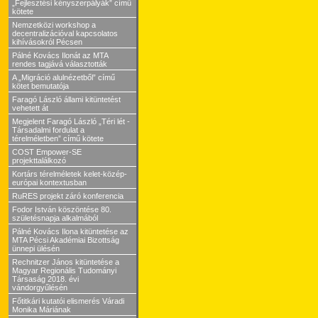
„Fejlesztési kényszerpályák” című
kötete
Nemzetközi workshop a
decentralizációval kapcsolatos
kihívásokról Pécsen
Pálné Kovács Ilonát az MTA
rendes tagjává választották
A „Migráció alulnézetből” című
kötet bemutatója
Faragó László állami kitüntetést
vehetett át
Megjelent Faragó László „Téri lét -
Társadalmi fordulat a
térelméletben” című kötete
COST Empower-SE
projekttalálkozó
Kortárs térelméletek kelet-közép-
európai kontextusban
RuRES projekt záró konferencia
Fodor István köszöntése 80.
születésnapja alkalmából
Pálné Kovács Ilona kitüntetése az
MTA Pécsi Akadémiai Bizottság
ünnepi ülésén
Rechnitzer János kitüntetése a
Magyar Regionális Tudományi
Társaság 2018. évi
vándorgyűlésén
Főtitkári kutatói elismerés Váradi
Monika Máriának