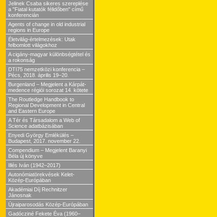
Jelinek Csaba sikeres szereplése
a "Fiatal kutatók félidőben" című
konferencián
Agents of change in old industrial
regions in Europe
Életvilág-értelmezések: Utak
felbomlott világokhoz
A cigány-magyar különbségtétel és
a rokonság
DTI75 nemzetközi konferencia –
Pécs, 2018. április 19–20.
Burgenland – Megjelent a Kárpát-
medence régiói sorozat 14. kötete
The Routledge Handbook to
Regional Development in Central
and Eastern Europe
A Tér és Társadalom a Web of
Science adatbázisában
Enyedi György Emlékülés –
Budapest, 2017. november 22.
Compendium – Megjelent Baranyi
Béla új könyve
Illés Iván (1942–2017)
Autonómiatörekvések Kelet-
Közép-Európában
Akadémiai Díj Rechnitzer
Jánosnak
Újraiparosodás Közép-Európában
Gadócziné Fekete Éva (1960–