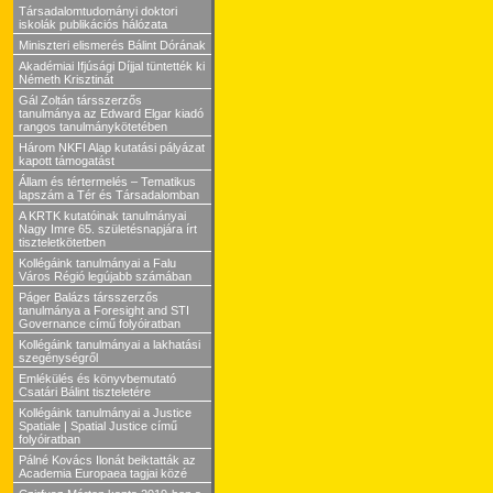
Társadalomtudományi doktori
iskolák publikációs hálózata
Miniszteri elismerés Bálint Dórának
Akadémiai Ifjúsági Díjjal tüntették ki
Németh Krisztinát
Gál Zoltán társszerzős
tanulmánya az Edward Elgar kiadó
rangos tanulmánykötetében
Három NKFI Alap kutatási pályázat
kapott támogatást
Állam és tértermelés – Tematikus
lapszám a Tér és Társadalomban
A KRTK kutatóinak tanulmányai
Nagy Imre 65. születésnapjára írt
tiszteletkötetben
Kollégáink tanulmányai a Falu
Város Régió legújabb számában
Páger Balázs társszerzős
tanulmánya a Foresight and STI
Governance című folyóiratban
Kollégáink tanulmányai a lakhatási
szegénységről
Emlékülés és könyvbemutató
Csatári Bálint tiszteletére
Kollégáink tanulmányai a Justice
Spatiale | Spatial Justice című
folyóiratban
Pálné Kovács Ilonát beiktatták az
Academia Europaea tagjai közé